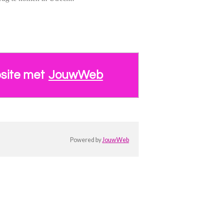
site met
JouwWeb
Powered by
JouwWeb