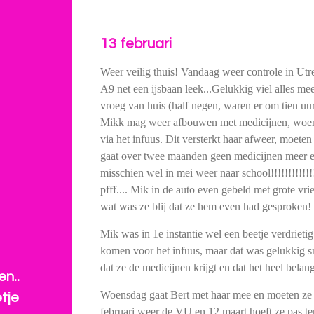
13 februari
Weer veilig thuis! Vandaag weer controle in Utrec
A9 net een ijsbaan leek...Gelukkig viel alles 
vroeg van huis (half negen, waren er om tien uur
Mikk mag weer afbouwen met medicijnen, woe
via het infuus. Dit versterkt haar afweer, moeten
gaat over twee maanden geen medicijnen meer e
misschien wel in mei weer naar school!!!!!!!!!!!
pfff.... Mik in de auto even gebeld met grote vr
wat was ze blij dat ze hem even had gesproken!
Mik was in 1e instantie wel een beetje verdriet
komen voor het infuus, maar dat was gelukkig sne
dat ze de medicijnen krijgt en dat het heel belang
n..
Woensdag gaat Bert met haar mee en moeten ze 
tje
februari weer de VU en 12 maart hoeft ze pas te