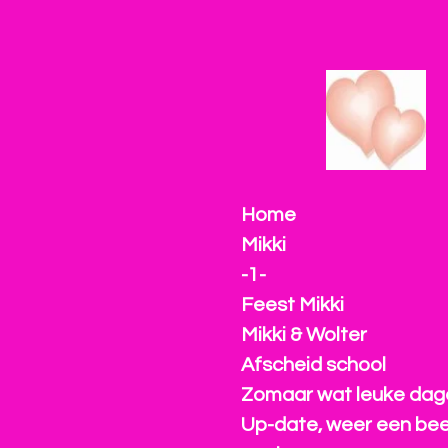
Ga
direct
naar
de
hoofdinhoud
Home
Mikki
-1-
Feest Mikki
Mikki & Wolter
Afscheid school
Zomaar wat leuke dage
Up-date, weer een bee