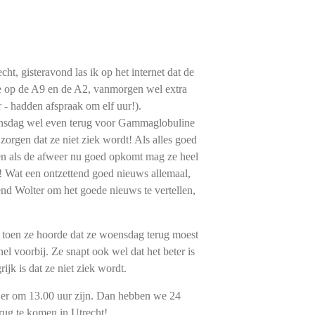
ht, gisteravond las ik op het internet dat de
mee op de A9 en de A2, vanmorgen wel extra
 - hadden afspraak om elf uur!).
nsdag wel even terug voor Gammaglobuline
 zorgen dat ze niet ziek wordt! Als alles goed
n als de afweer nu goed opkomt mag ze heel
!! Wat een ontzettend goed nieuws allemaal,
iend Wolter om het goede nieuws te vertellen,
ig toen ze hoorde dat ze woensdag terug moest
l voorbij. Ze snapt ook wel dat het beter is
rijk is dat ze niet ziek wordt.
er om 13.00 uur zijn. Dan hebben we 24
rug te komen in Utrecht!