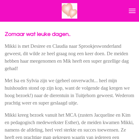
Ga
direct
naar
de
hoofdinhoud
Zomaar wat leuke dagen..
Mikki is met Desiree en Claudia naar Sprookjeswonderland
geweest, dit wilde ze heel graag nog een keer doen. De meiden
hebben haar meegenomen en Mik heeft een super gezellige dag
gehad!
Met Isa en Sylvia zijn we (geheel onverwacht... heel mijn
huishouden stond op zijn kop, want de volgende dag kregen we
hoog bezoek!) naar de dierentuin in Tuitjehorn geweest. Wederom
prachtig weer en super geslaagd uitje.
Mikki kreeg bezoek vanuit het MCA (zusters Jacqueline en Kim
en pedagogisch medewerkster Esther), de meiden kwamen Mikki,
namens de afdeling, heel veel sterkte en succes toewensen. Ze
heeft een prachtige map gekregen waarin van iedereen een