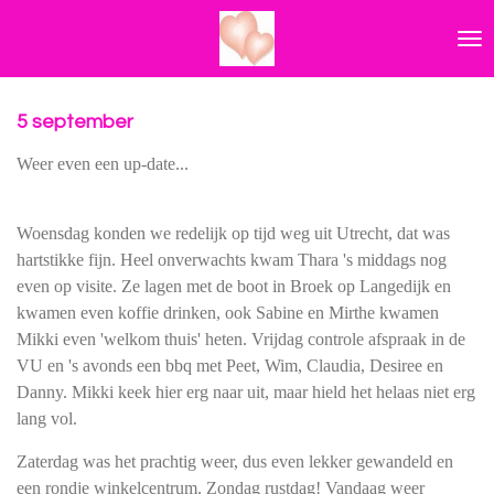
Ga
direct
naar
de
hoofdinhoud
5 september
Weer even een up-date...
Woensdag konden we redelijk op tijd weg uit Utrecht, dat was
hartstikke fijn. Heel onverwachts kwam Thara 's middags nog
even op visite. Ze lagen met de boot in Broek op Langedijk en
kwamen even koffie drinken, ook Sabine en Mirthe kwamen
Mikki even 'welkom thuis' heten. Vrijdag controle afspraak in de
VU en 's avonds een bbq met Peet, Wim, Claudia, Desiree en
Danny. Mikki keek hier erg naar uit, maar hield het helaas niet erg
lang vol.
Zaterdag was het prachtig weer, dus even lekker gewandeld en
een rondje winkelcentrum. Zondag rustdag! Vandaag weer