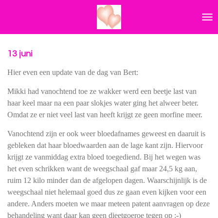
Ga
direct
naar
de
hoofdinhoud
13 juni
Hier even een update van de dag van Bert:
Mikki had vanochtend toe ze wakker
werd een beetje last van
haar keel maar na een paar slokjes water ging het
alweer beter.
Omdat ze er niet veel last van heeft krijgt ze geen morfine meer.
Vanochtend zijn er ook weer
bloedafnames geweest en daaruit is
gebleken dat haar bloedwaarden aan de lage
kant zijn. Hiervoor
krijgt ze vanmiddag extra bloed toegediend. Bij het wegen
was
het even schrikken want de weegschaal gaf maar 24,5 kg aan,
ruim 12 kilo
minder dan de afgelopen dagen. Waarschijnlijk is de
weegschaal niet helemaal
goed dus ze gaan even kijken voor een
andere. Anders moeten we maar meteen
patent aanvragen op deze
behandeling want daar kan geen dieetgoeroe tegen op :
-)