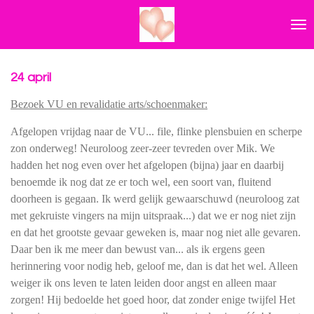
Ga
direct
naar
de
hoofdinhoud
24 april
Bezoek VU en revalidatie arts/schoenmaker:
Afgelopen vrijdag naar de VU... file, flinke plensbuien en scherpe
zon onderweg! Neuroloog zeer-zeer tevreden over Mik. We
hadden het nog even over het afgelopen (bijna) jaar en daarbij
benoemde ik nog dat ze er toch wel, een soort van, fluitend
doorheen is gegaan. Ik werd gelijk gewaarschuwd (neuroloog zat
met gekruiste vingers na mijn uitspraak...) dat we er nog niet zijn
en dat het grootste gevaar gewek
en is, maar nog niet alle gevaren.
Daar ben ik me meer dan bewust van... als ik ergens geen
herinnering voor nodig heb, geloof me, dan is dat het wel. Alleen
weiger ik ons leven te laten leiden door angst en alleen maar
zorgen! Hij bedoelde het goed hoor, dat zonder enige twijfel Het