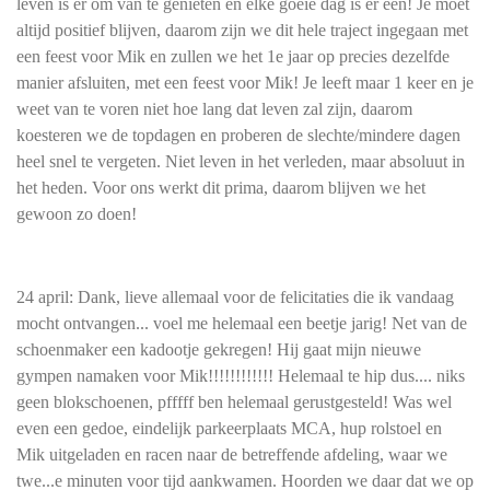
leven is er om van te genieten en elke goeie dag is er één! Je moet
altijd positief blijven, daarom zijn we dit hele traject ingegaan met
een feest voor Mik en zullen we het 1e jaar op precies dezelfde
manier afsluiten, met een feest voor Mik! Je leeft maar 1 keer en je
weet van te voren niet hoe lang dat leven zal zijn, daarom
koesteren we de topdagen en proberen de slechte/mindere dagen
heel snel te vergeten. Niet leven in het verleden, maar absoluut in
het heden. Voor ons werkt dit prima, daarom blijven we het
gewoon zo doen!
24 april: Dank, lieve allemaal voor de felicitaties die ik vandaag
mocht ontvangen... voel me helemaal een beetje jarig! Net van de
schoenmaker een kadootje gekregen! Hij gaat mijn nieuwe
gympen namaken voor Mik!!!!!!!!!!!! Helemaal te hip dus.... niks
geen blokschoenen, pfffff ben helemaal gerustgesteld! Was wel
even een gedoe, eindelijk parkeerplaats MCA, hup rolstoel en
Mik uitgeladen en racen naar de betreffende afdeling, waar we
twe
...
e minuten voor tijd aankwamen. Hoorden we daar dat we op