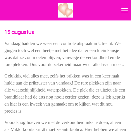
Ga
direct
naar
de
hoofdinhoud
15 augustus
Vandaag hadden we weer een controle afspraak in Utrecht. We
gingen toch wel een beetje met het idee dat er een klein kansje
was dat ze zou moeten blijven, vanwege de verkoudheid en de
rare plekken. Dus voor de zekerheid maar weer alle tassen mee...
Gelukkig viel alles mee, zelfs het prikken was in één keer raak,
hulde aan de prikzuster van vandaag! De rare plekken zijn naar
alle waarschijnlijkheid waterpokken. De plek die er uitziet als een
brandblaar had de arts nog nooit eerder gezien, deze is lek geprikt
en hier is een kweek van gemaakt om te kijken wat dit nou
precies is.
Vooralsnog hoeven we met de verkoudheid niks te doen, alleen
als Mikki koorts krijgt moet ze anti-biotica. Hier hebben we al een