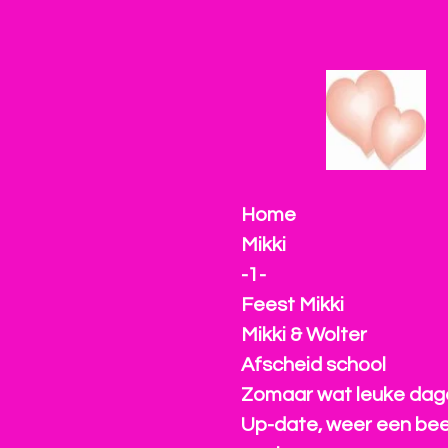
Ga
direct
naar
de
hoofdinhoud
Home
Mikki
-1-
Feest Mikki
Mikki & Wolter
Afscheid school
Zomaar wat leuke dage
Up-date, weer een bee