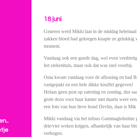
18 juni
Gisteren werd Mikki laat in de middag helemaal 
zakken bloed had gekregen knapte ze gelukkig 
moment.
Vandaag ook een goede dag, wel even verdrietig
het ziekenhuis, maar ook dat was snel voorbij.
Oma kwam vandaag voor de aflossing en had B
vastgepakt en een hele dikke knuffel gegeven!
Helaas geen post op zaterdag en zondag, dus saa
grote doos voor haar kamer met daarin weer een
een foto van hun lieve hond Devlin, daar is Mik a
Mikki vandaag via het infuus Gammaglobuline ge
n..
drie/vier weken krijgen, afhankelijk van haar bl
tje
verhogen.